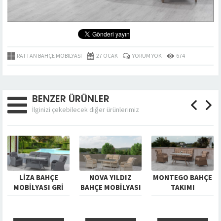
RATTAN BAHÇE MOBILYASI
27 OCAK
YORUM YOK
674
BENZER ÜRÜNLER
İlginizi çekebilecek diğer ürünlerimiz
LİZA BAHÇE
NOVA YILDIZ
MONTEGO BAHÇE
MOBİLYASI GRİ
BAHÇE MOBİLYASI
TAKIMI
KREM
KAHVERENGİ