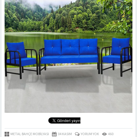
METAL BAHÇE MOBILYASI
04 KASIM
YORUM YOK
460