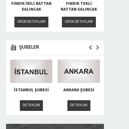
FINDIK İKİLİ RATTAN
FINDIK TEKLİ
HARMONY
AK
SALINCAK
RATTAN SALINCAK
BAHÇE T
ÜRÜN DETAYLARI
ÜRÜN DETAYLARI
ÜRÜN DET
ŞUBELER
I
İSTANBUL ŞUBESI
ANKARA ŞUBESI
DETAYLAR
DETAYLAR