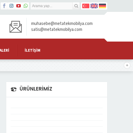
muhasebe@metatekmobilya.com
satis@metatekmobilya.com
ALERI
İLETIŞIM
ÜRÜNLERİMİZ