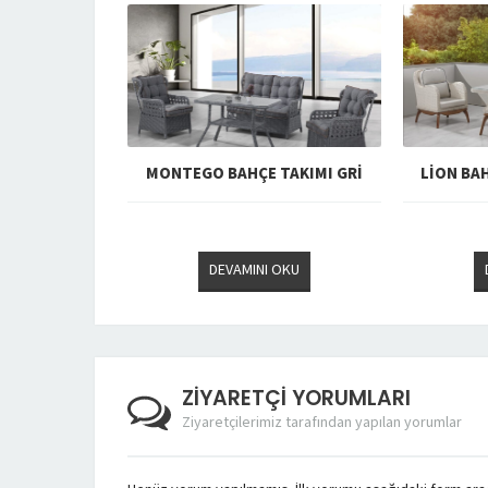
İLYASI KREM
MONTEGO BAHÇE TAKIMI GRİ
LİON BA
 OKU
DEVAMINI OKU
ZİYARETÇİ YORUMLARI
Ziyaretçilerimiz tarafından yapılan yorumlar