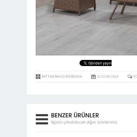
ALART 3+1+1 BAHÇE
FERRO 3+1+1 BAHÇE
TAKIMI
TAKIMI
ÜRÜN DETAYLARI
ÜRÜN DETAYLARI
RATTAN BAHÇE MOBILYASI
31 OCAK
2024
Y
BENZER ÜRÜNLER
İlginizi çekebilecek diğer ürünlerimiz