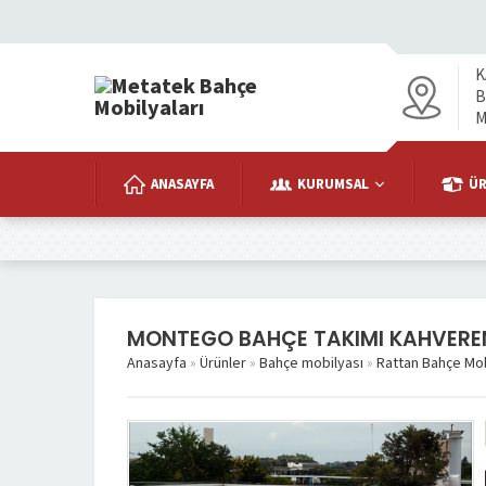
K
B
M
ANASAYFA
KURUMSAL
Ü
MONTEGO BAHÇE TAKIMI KAHVERE
Anasayfa
»
Ürünler
»
Bahçe mobilyası
»
Rattan Bahçe Mob