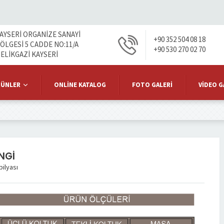
AYSERİ ORGANİZE SANAYİ
+90 352 504 08 18
ÖLGESİ 5 CADDE NO:11/A
+90 530 270 02 70
ELİKGAZİ KAYSERİ
RÜNLER
ONLINE KATALOG
FOTO GALERI
VIDEO G
NGİ
ilyası