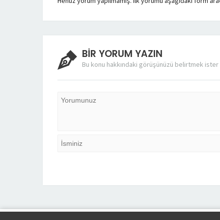
Henüz yorum yapılmamış. İlk yorumu aşağıdaki form aracıl
BİR YORUM YAZIN
Bu konu hakkındaki görüşünüzü belirtmek ister 