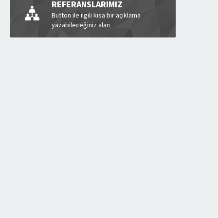
REFERANSLARIMIZ
Button ile ilgili kısa bir açıklama
yazabileceğiniz alan
MİLANO BAHÇE MOBİLYASI
ARTOS BAHÇE MOBİLYASI GR
DEVAMINI OKU
DEVAMINI OKU