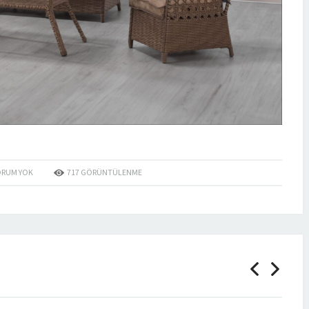
YOGA İKİLİ RATTAN
YOGA TEKLİ RATTAN
MİRA AYAK
SALINCAK
SALINCAK
UZATMALI SALINC
ÜRÜN DETAYLARI
ÜRÜN DETAYLARI
ÜRÜN DETAYLARI
ORUM YOK
717
GÖRÜNTÜLENME
ANTALYA ŞUBES
DETAYLAR